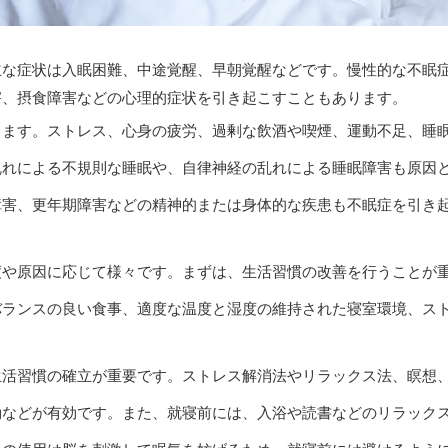
主な症状は入眠困難、中途覚醒、早朝覚醒などです。慢性的な不眠
害、摂食障害などの心理的症状を引き起こすこともあります。
ります。ストレス、心身の疲労、過剰な飲酒や喫煙、運動不足、睡
乱れによる不規則な睡眠や、自律神経の乱れによる睡眠障害も原因
障害、更年期障害などの精神的または身体的な疾患も不眠症を引き
度や原因に応じて様々です。まずは、生活習慣の改善を行うことが
バランスの良い食事、適度な温度と湿度の維持された寝室環境、ス
生活習慣の確立が重要です。ストレス解消法やリラックス法、瞑想
動などが有効です。また、就寝前には、入浴や読書などのリラック