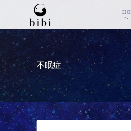
HO
ホ
不眠症