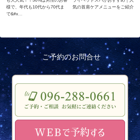
も大人気！！50%は男性のお客
ライヘッドスパがおすすめ｜人
様で、年代も10代から70代ま
気の首肩ケアメニューをご紹介
で&#x…
ご予約のお問合せ